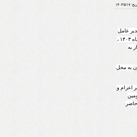
ریخ:
۱۴۰۳/۵/۱۷
یر عامل
اه
۱۴۰۳
،
 به
زن به محل
 اعزام و
مین
حاضر