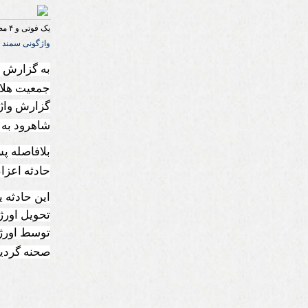
یک فوتی و ۴ مصدوم‌بر اثر واژگونی سمند در محور سبزوار به شاهرود
واژگونی سمند در محور
به گزارش ر
جمعیت هلا
گزارش واژگ
شاهرود به 
بلافاصله پس
حادثه اعزا
این حادثه 
تحویل اورژ
توسط اورژا
صحنه گردي