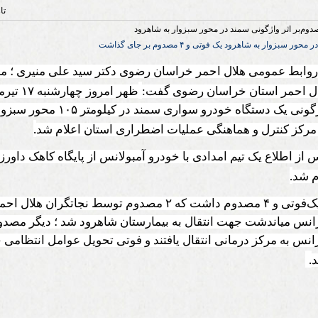
تا
 سبزوار به شاهرود یک فوتی و ۴ مصدوم‌ بر جای گذاشت
وابط عمومی هلال احمر خراسان رضوی دکتر سید علی منیری ؛ مد
ل احمر استان خراسان رضوی گفت:
ظهر امروز چهارشنبه
۱۷
تیرم
ونی یک دستگاه خودرو سواری سمند در کیلومتر
۱۰۵
محور سبزوار
.
مرکز کنترل و هماهنگی عملیات اضطراری استان اعلام شد‌
 از اطلاع یک تیم امدادی با خودرو آمبولانس از پایگاه کاهک داور
.
م شد
یک‌فوتی و
۴
مصدوم داشت که
۲
مصدوم توسط نجاتگران هلال احمر
انس میاندشت جهت انتقال به بیمارستان شاهرود شد ؛ دیگر مصدو
نس به مرکز درمانی انتقال یافتند و فوتی تحویل عوامل انتظامی 
.
د