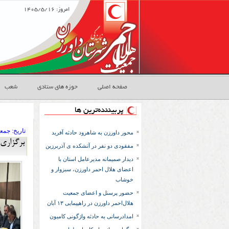
امروز: ۱۴۰۵/۵/۱۶
صفحه اصلی
حوزه های ستادی
شعب
پربیننده‌ترین ها
تاريخ:
۱۴۰۳ جمعه ۲۷
محور داورزن به شاهرود حادثه آفرید
برگزاری
مفقودی دو نفر در آتشکده ی آذربرزین
دیدار صمیمانه مدیرعامل استان با
اعضای هلال احمر داورزن، سبزوار و
خوشاب
حضور پرسنل و اعضای جمعیت
هلال‌احمر داورزن در راهپیمایی ۱۳ آبان
امدادرسانی به حادثه واژگونی کامیون