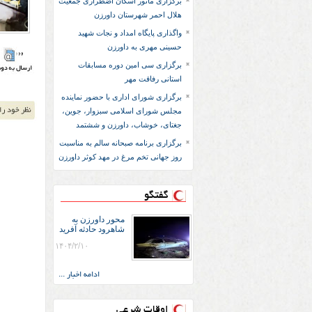
برگزاری مانور اسکان اضطراری جمعیت
هلال احمر شهرستان داورزن
واگذاری پایگاه امداد و نجات شهید
حسینی مهری به داورزن
برگزاری سی امین دوره مسابقات
استانی رفاقت مهر
برگزاری شورای اداری با حضور نماینده
مجلس شورای اسلامی سبزوار، جوین،
جغتای، خوشاب، داورزن و ششتمد
برگزاری برنامه صبحانه سالم به مناسبت
روز جهانی تخم مرغ در مهد کوثر داورزن
گفتگو
محور داورزن به
شاهرود حادثه آفرید
۱۴۰۴/۲/۱۰
ادامه اخبار ...
اوقات شرعی