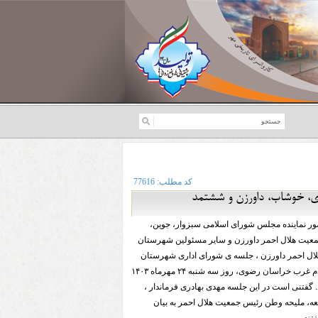
کد مطلب:
77616
ای، خوشاب، داورزن و ششتمد
ر نماینده مجلس شورای اسلامی سبزوار، جوین،
عیت هلال احمر داورزن و سایر مسئولین شهرستان
ال احمر داورزن ، جلسه ی شورای اداری شهرستان
داورزن با حضور محمدرضا محسنی نماینده مردم غرب خراسان رضوی، روز سه شنبه ۲۴ مهرماه ۱۴۰۳
گفتنی‌ است در این جلسه مهدی بهادری فرماندار ،
عه، ملیحه وطن رئيس جمعیت هلال احمر به بیان