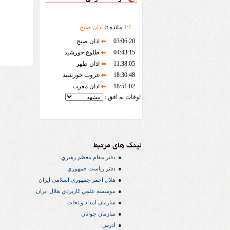
1
:
1
مانده تا
اذان صبح
03:06:20
اذان صبح
04:43:15
طلوع خورشید
11:38:05
اذان ظهر
18:30:48
غروب خورشید
18:51:02
اذان مغرب
اوقات به افق :
لینک های مرتبط
دفتر مقام معظم رهبري
دفتر رياست جمهوري
هلال احمر جمهوري اسلامي ايران
موسسه علمي كاربردي هلال ایران
سازمان امداد و نجات
سازمان جوانان
آدرس :