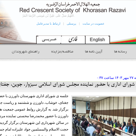
اللَّهُمَّ صَلِّ عَلَى عَلِيِّ بْنِ مُوسَى الرِّضَا الْمُرْتَضَى الْإِمَامِ التَّقِيِّ النَّقِيِ‏ بارالها درود و رحمت فرست بر على بن موسى الرضا پسنديده پيشواى پارسا و منزه وَ حُجَّتِكَ عَلَى مَنْ فَوْقَ الْأَرْضِ وَ مَنْ تَحْتَ الثَّرَى الصِّدِّيقِ الشَّهِيدِ و حجت تو بر هر كه روى زمين است و هر كه زير خاك بسيار راستگو و شهيد صَلاَةً كَثِيرَةً تَامَّةً زَاكِيَةً مُتَوَاصِلَةً مُتَوَاتِرَةً مُتَرَادِفَةً كَأَفْضَلِ مَا صَلَّيْتَ عَلَى أَحَدٍ مِنْ أَوْلِيَائِكَ‏ درود و رحمتى فراوان و كامل و با بركت و متصل و پيوست و پياپى و دنبال هم همچون بهترين رحمتى كه بر يكى از اوليائت فرستادى.
عضویت در سایت
|
پرسنلی
|
ارتباط با مدیرعامل
رسانه ها
آیین نامه ها
مناقصه/مزایده
راهنمای شهروندان
 مهر
ساعت
۰:۳۷
 شورای اداری با حضور نماینده مجلس شورای اسلامی سبزوار، جوین، جغت
جلسه ی شورای اداری شهرستان داورزن با حضو
جغتای، خوشاب، داورزن و ششتمد و ریاست جم
برگزار شد. به گزارش روابط عمومی جمعیت هل
در سالن شهرداری این شهرستان برگزار گردید. 
حجت الاسلام والمسلمین جواد علیزاده امام جم