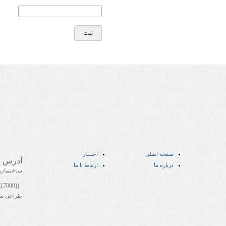
صفحه اصلی
اخبـــار
آدرس
:
درباره ما
ارتباط با ما
ساختمان
((05141417000))
طراحی س