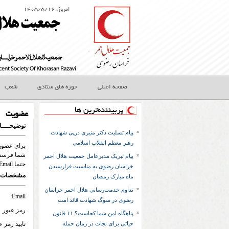
امروز: ۱۴۰۵/۵/۱۶
صفحه اصلی
حوزه های ستادی
شعب
پربیننده‌ترین ها
عضویت
توضيحــــ
پیام تسلیت دکتر منیری درپی شهادت
رهبر معظم انقلاب اسلامی
شما فرستا
پیام تبریک مدیرعامل جمعیت هلال احمر
حتما Email صحيح وارد نمائيد.
خراسان رضوی به مناسبت فرارسیدن
مشخصات 
ماه مبارک رمضان
تداوم خدمت‌رسانی هلال احمر خراسان
Email:
رضوی در سوگ شهادت قائد امت
رمز عيور
پناهگاه امن شما کجاست؟ ۱۱ قانون
حیاتی برای نجات در زمان حمله
تاييد رمز ع