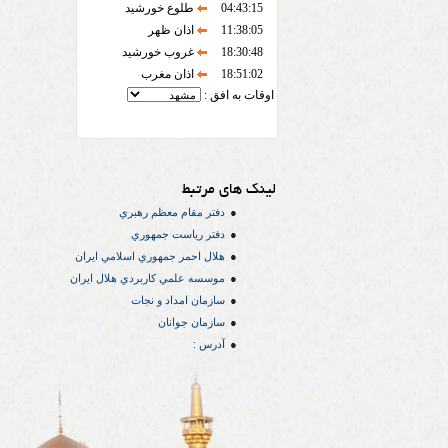
04:43:15
طلوع خورشید
11:38:05
اذان ظهر
18:30:48
غروب خورشید
18:51:02
اذان مغرب
اوقات به افق :
لینک های مرتبط
دفتر مقام معظم رهبري
دفتر رياست جمهوري
هلال احمر جمهوري اسلامي ايران
موسسه علمي كاربردي هلال ایران
سازمان امداد و نجات
سازمان جوانان
آدرس :