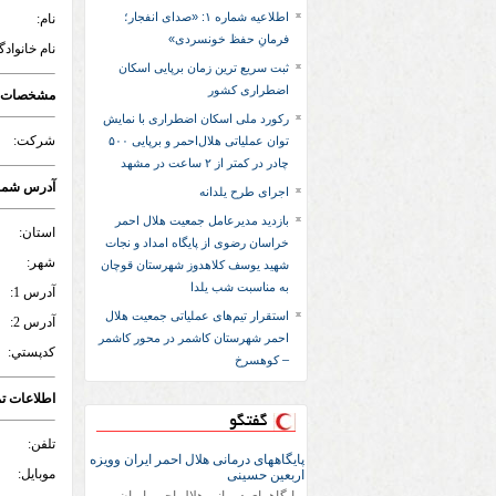
اطلاعیه شماره ۱: «صدای انفجار؛
نام:
فرمانِ حفظ خونسردی»
نام خانوادگ
ثبت سریع‌ ترین زمان برپایی اسکان
اضطراری کشور
مشخصات 
رکورد ملی اسکان اضطراری با نمایش
شرکت:
توان عملیاتی هلال‌احمر و برپایی ۵۰۰
چادر در کمتر از ۲ ساعت در مشهد
آدرس شما
اجرای طرح یلدانه
بازدید مدیرعامل جمعیت هلال احمر
استان:
خراسان رضوی از پایگاه امداد و نجات
شهر:
شهید یوسف کلاهدوز شهرستان قوچان
به مناسبت شب یلدا
آدرس 1:
استقرار تیم‌های عملیاتی جمعیت هلال
آدرس 2:
احمر شهرستان کاشمر در محور کاشمر
کدپستي:
– کوهسرخ
اطلاعات ت
گفتگو
تلفن:
پایگاههای درمانی هلال احمر ایران وویزه
موبایل:
اربعین حسینی