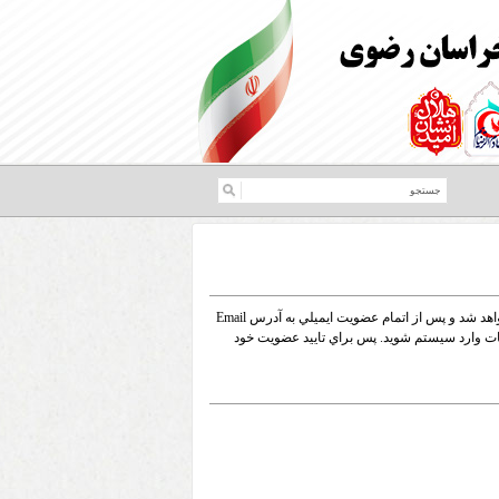
براي عضويت در سايت فرم زير را با دقت پر کنيد. Email شما به عنوان نام کاربري شما در نظر گرفته خواهد شد و پس از اتمام عضويت ايميلي به آدرس Email
ت وارد سيستم شويد. پس براي تاييد عضويت خود