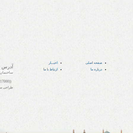
صفحه اصلی
اخبـــار
آدرس
:
درباره ما
ارتباط با ما
ساختمان
((05141417000))
طراحی س