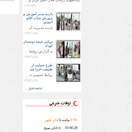
پایگاههای درمانی هلال احمر ایران وویزه اربعین حسینی
۱۳۹۶/۸/۹
بازديد مدير اموزش و
پرورش جناب اقاي
احمدي
بازديد مديريت آموزش و پروش جناب اقاي احمدي به همراه اعضاي ستاد اسكان آموزش و پروش شهرستان سرخس در ساعت 11:30 در مورخه 11/1/1394 صورت گرفت و مسئولین با حضور در پست مسافرين نوروزی كه جمعیت هلال احمر شهرستان از نزدیک در جریان روند اجرای طرح های قرار گرفتند .
۱۳۹۴/۱/۲۵
برپايي خيمه دوستدار
كودك
به گزارش روابط عمومي جمعيت هلال احمر شهرستان سرخس علاوه بر اجرای خدمات امدادی، راهنمایی های گردشگری و موقعیت های جغرافیایی و برپایی چادرهای سلامت به منظور سنجش رایگان فشار و قندخون مسافران، ، خيمه هايي.با عنوان دوستدار کودک تجهیزشده که دراین فضا کودکان مراجعه کننده از طریق نقاشی و سایر هنرهای تجسمی با مفاهیم جمعیت هلال احمر و اصول هفتگانه آن آشنا می شوند. به دليل حضور چشم گير كودكان و خانواده ها سعی شده در قالب های متناسب با سنین کودکان مراجعه کنند
۱۳۹۴/۱/۲۵
طرح حمايت از
طبيعت اجرا شد
روابط عمومي جمعيت هلال احمر سرخس جمعيت هلال احمر سرخس در روز طبيعت جوانان جمعيت هلال احمر سرخس در راستاي حفاظت و حمايت از محيط زيست با انگيزه داشتن طبيعت زيبا و بدون زباله و جهت فرهنگ سازي طرح حمايت از طبيعت را اجرا نمودند. اين طرح با رويكرد حمايتي و اموزشي در خصوص اشتي باطبيعت اجرا شد و در اين طرح 700 عدد كيسه زباله وبروشور در خروجي هاي شهر بين همشهريان و مسافرين نوروزي توزيع گرديد و در راه بازگشت كيسه هاي زباله توسط همشهريان به مامورين محترم شهرداري مستقر در ورودي شهر
۱۳۹۴/۱/۲۵
ادامه اخبار ...
اوقات شرعی
50
:
0
مانده تا
اذان ظهر
03:06:20
اذان صبح