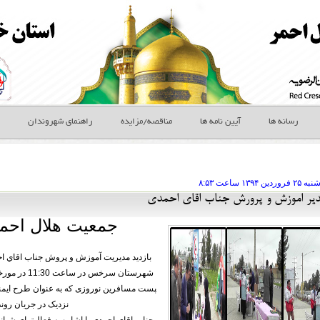
رسانه ها
آیین نامه ها
مناقصه/مزایده
راهنمای شهروندان
ه ۲۵ فروردين
ساعت
۸:۵۳
مدير اموزش و پرورش جناب اقاي احمدي
جمعیت هلال اح
بازديد مديريت آموزش و پروش جناب اقاي ا
پست مسافرين نوروزی كه به عنوان طرح اي
نزدیک در جریان رون