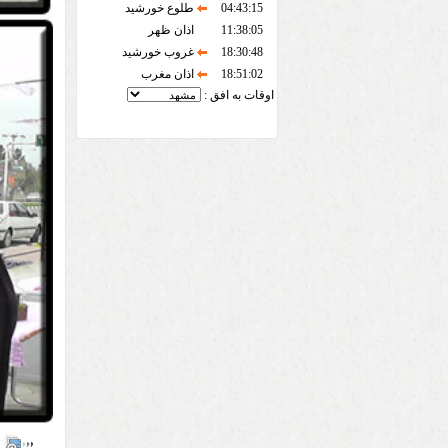
04:43:15
طلوع خورشید
11:38:05
اذان ظهر
18:30:48
غروب خورشید
18:51:02
اذان مغرب
اوقات به افق :