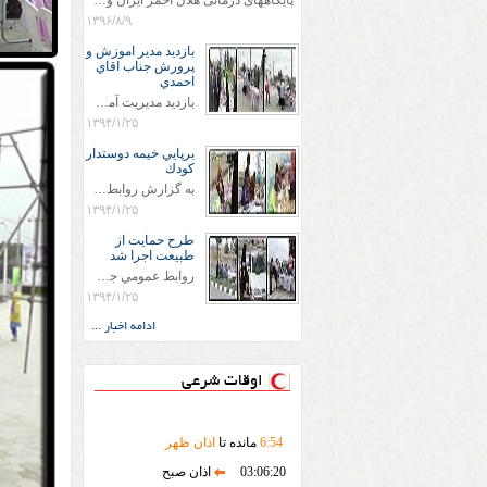
پایگاههای درمانی هلال احمر ایران وویزه اربعین حسینی
۱۳۹۶/۸/۹
بازديد مدير اموزش و
پرورش جناب اقاي
احمدي
بازديد مديريت آموزش و پروش جناب اقاي احمدي به همراه اعضاي ستاد اسكان آموزش و پروش شهرستان سرخس در ساعت 11:30 در مورخه 11/1/1394 صورت گرفت و مسئولین با حضور در پست مسافرين نوروزی كه جمعیت هلال احمر شهرستان از نزدیک در جریان روند اجرای طرح های قرار گرفتند .
۱۳۹۴/۱/۲۵
برپايي خيمه دوستدار
كودك
به گزارش روابط عمومي جمعيت هلال احمر شهرستان سرخس علاوه بر اجرای خدمات امدادی، راهنمایی های گردشگری و موقعیت های جغرافیایی و برپایی چادرهای سلامت به منظور سنجش رایگان فشار و قندخون مسافران، ، خيمه هايي.با عنوان دوستدار کودک تجهیزشده که دراین فضا کودکان مراجعه کننده از طریق نقاشی و سایر هنرهای تجسمی با مفاهیم جمعیت هلال احمر و اصول هفتگانه آن آشنا می شوند. به دليل حضور چشم گير كودكان و خانواده ها سعی شده در قالب های متناسب با سنین کودکان مراجعه کنند
۱۳۹۴/۱/۲۵
طرح حمايت از
طبيعت اجرا شد
روابط عمومي جمعيت هلال احمر سرخس جمعيت هلال احمر سرخس در روز طبيعت جوانان جمعيت هلال احمر سرخس در راستاي حفاظت و حمايت از محيط زيست با انگيزه داشتن طبيعت زيبا و بدون زباله و جهت فرهنگ سازي طرح حمايت از طبيعت را اجرا نمودند. اين طرح با رويكرد حمايتي و اموزشي در خصوص اشتي باطبيعت اجرا شد و در اين طرح 700 عدد كيسه زباله وبروشور در خروجي هاي شهر بين همشهريان و مسافرين نوروزي توزيع گرديد و در راه بازگشت كيسه هاي زباله توسط همشهريان به مامورين محترم شهرداري مستقر در ورودي شهر
۱۳۹۴/۱/۲۵
ادامه اخبار ...
اوقات شرعی
54
:
6
مانده تا
اذان ظهر
03:06:20
اذان صبح