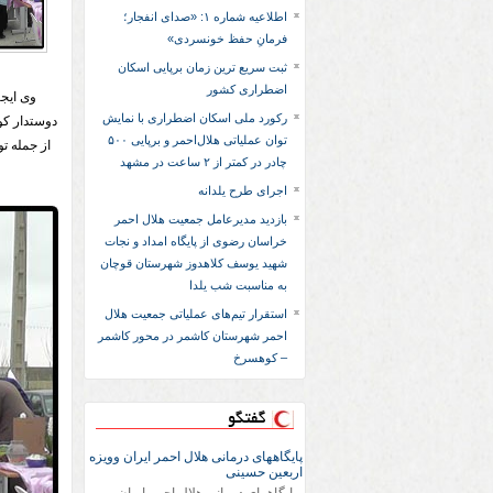
اطلاعیه شماره ۱: «صدای انفجار؛
فرمانِ حفظ خونسردی»
ثبت سریع‌ ترین زمان برپایی اسکان
اضطراری کشور
وی ایجا
رکورد ملی اسکان اضطراری با نمایش
دوستدار کو
توان عملیاتی هلال‌احمر و برپایی ۵۰۰
از جمله ت
چادر در کمتر از ۲ ساعت در مشهد
اجرای طرح یلدانه
بازدید مدیرعامل جمعیت هلال احمر
خراسان رضوی از پایگاه امداد و نجات
شهید یوسف کلاهدوز شهرستان قوچان
به مناسبت شب یلدا
استقرار تیم‌های عملیاتی جمعیت هلال
احمر شهرستان کاشمر در محور کاشمر
– کوهسرخ
گفتگو
پایگاههای درمانی هلال احمر ایران وویزه
اربعین حسینی