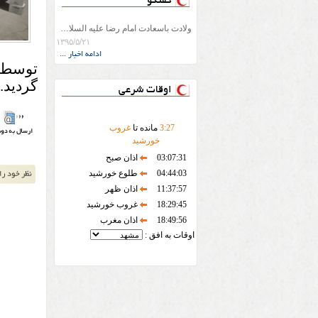
گفتگو
ولادت باسعادت امام رضا علیه السلام را به تمامی اعضاء و داوطلبان جمعیت استان تبریک عرض می نماییم.
۱۳۹۵/۵/۲۱
ادامه اخبار ...
گردید.
اوقات شرعی
27
:
3
مانده تا
غروب
خورشید
03:07:31
اذان صبح
04:44:03
طلوع خورشید
11:37:57
اذان ظهر
18:29:45
غروب خورشید
18:49:56
اذان مغرب
اوقات به افق :