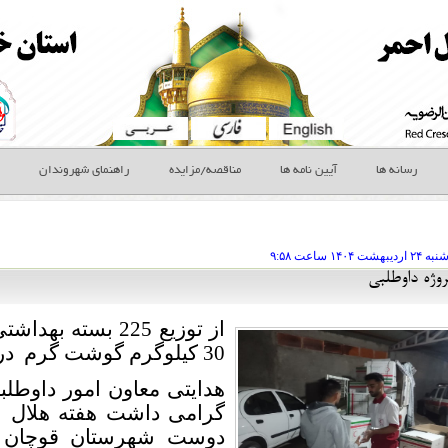
رسانه ها
آیین نامه ها
مناقصه/مزایده
راهنمای شهروندان
ه ۲۴ ارديبهشت
ساعت
۹:۵۸
وژه داوطلبی
از توزیع 225 بست
30 کیلوگرم گوشت گرم درشهرستان رشتخوار
هدایتی معاون امور داوطل
گرامی داشت هفته هلال ا