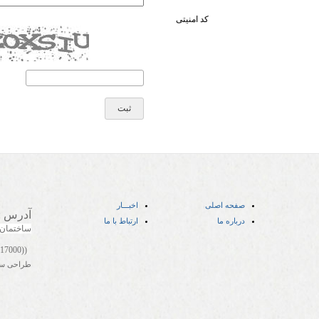
کد امنیتی
صفحه اصلی
اخبـــار
آدرس
:
درباره ما
ارتباط با ما
ساختمان
((05141417000))
طراحی س