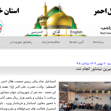
رسانه ها
آیین نامه ها
مناقصه/مزایده
راهنمای شهروندان
ه ۲۰ بهمن
ساعت
۹:۷
ین نیشابور انجام شد:
اسماعیل شاه بیکی رییس جمعیت هلال احمر 
المعظم ؛ ولادت حضرت علی اکبر (ع) ؛ هفته جو
این شعبه ، سه نفر از شهروندان جوان نیشابوری
پرداخت 1 میلیارد و پانصد هزار ریال بده
با حضور معاون استاندار و فرماندار ویژه ، د
استمرار فعالیت های خیرخواهانه و بشردوستانه 