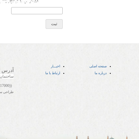
صفحه اصلی
اخبـــار
آدرس
:
درباره ما
ارتباط با ما
ساختمان
((05141417000))
طراحی س