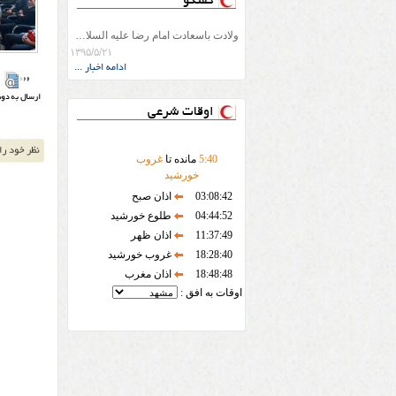
گفتگو
ولادت باسعادت امام رضا علیه السلام را به تمامی اعضاء و داوطلبان جمعیت استان تبریک عرض می نماییم.
۱۳۹۵/۵/۲۱
ادامه اخبار ...
اوقات شرعی
40
:
5
مانده تا
غروب
خورشید
03:08:42
اذان صبح
04:44:52
طلوع خورشید
11:37:49
اذان ظهر
18:28:40
غروب خورشید
18:48:48
اذان مغرب
اوقات به افق :