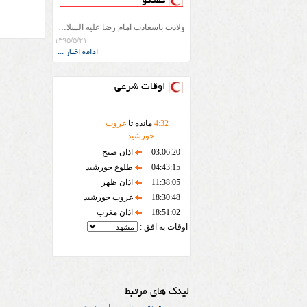
گفتگو
ولادت باسعادت امام رضا علیه السلام را به تمامی اعضاء و داوطلبان جمعیت استان تبریک عرض می نماییم.
۱۳۹۵/۵/۲۱
ادامه اخبار ...
اوقات شرعی
32
:
4
مانده تا
غروب
خورشید
03:06:20
اذان صبح
04:43:15
طلوع خورشید
11:38:05
اذان ظهر
18:30:48
غروب خورشید
18:51:02
اذان مغرب
اوقات به افق :
لینک های مرتبط