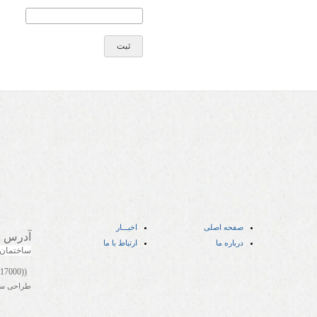
صفحه اصلی
اخبـــار
آدرس
:
درباره ما
ارتباط با ما
ساختمان
((05141417000))
طراحی س