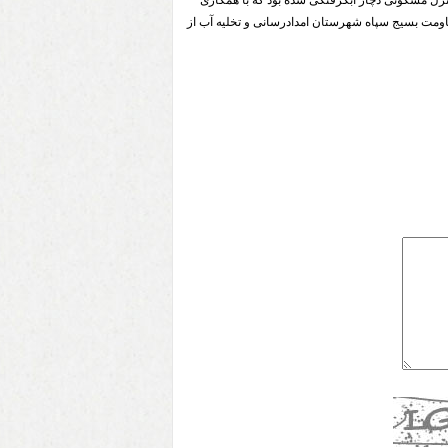
 افزود: در این حادثه تعداد ۶باب منزل مسکونی دچار آبگرفتگی شده بود که با همکاری
اومت بسیج سپاه شهرستان امدادرسانی و تخلیه آب از