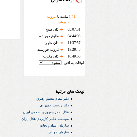
اوقات شرعی
41
:
1
مانده تا
غروب
خورشید
03:07:31
اذان صبح
04:44:03
طلوع خورشید
11:37:57
اذان ظهر
18:29:45
غروب خورشید
18:49:56
اذان مغرب
اوقات به افق :
لینک های مرتبط
دفتر مقام معظم رهبري
دفتر رياست جمهوري
هلال احمر جمهوري اسلامي ايران
موسسه علمي كاربردي هلال ایران
سازمان امداد و نجات
سازمان جوانان