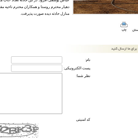
عباس یوسفی
دهیار محترم روستا و همکاران محترم ناحیه مق
منازل حادثه دیده صورت پذیرفت.
نام:
پست الکترونیکی:
نظر شما:
کد امنیتی