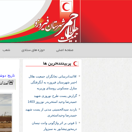
صفحه اصلی
حوزه های ستادی
شعب
پربیننده‌ترین ها
تاريخ:
۱۴۰۳ دوشنبه ۷
🚨امدادرسانی نجاتگران جمعیت هلال
احمر شهرستان فیروزه به آبگرفتگی
🚨امداد
منازل مسکونی روستای وزیریه
گزارش پست طرح نوروزی شهید
حمیدرضا وحید استخریدر نوزروز 1403
بازدید سیدالحسینی مدنی از پست شهید
حمیدرضا وحیداستخری
1 فوتی بر اثر واژگونی وانت نیسان
درمحورنیشابور به سبزوار