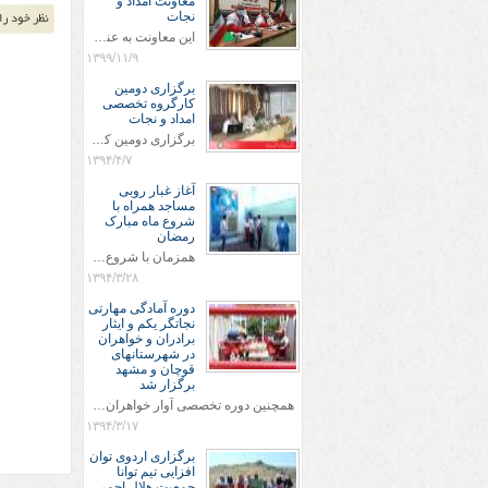
معاونت امداد و
نجات
این معاونت به عنوان محوری ترین حوزه جمعیت هلال احمر در پاسخگویی و امدادرسانی در حوادث و بلایای طبیعی که مطابق با اساسنامه جمعیت هلال احمر و همچنین طرح جامع امداد و نجات کشور از مهمترین وظایف هلال احمر محسوب می شود، شناخته شده است. معاونت امداد و نجات جمعیت هلال احمر استان خراسان رضوی توانسته است با ظرفیت سازی و ایجاد زمینه مناسب، سطح توان عملیاتی و پاسخگویی خود را تا حدود بسیار مطلوبی ارتقاء بخشیده و آماده پاسخگویی به هنگام و مناسب در حوادث و سوانح در سطح استان و کلانشهر مشهد باشد
۱۳۹۹/۱۱/۹
برگزاری دومین
کارگروه تخصصی
امداد و نجات
برگزاری دومین کارگروه تخصصی امداد و نجات در مقر EOC مشهد
۱۳۹۴/۴/۷
آغاز غبار روبی
مساجد همراه با
شروع ماه مبارک
رمضان
همزمان با شروع ماه مبارک رمضان طرح غبار روبی از نمازخانه پایگاه عملیات آغاز شد
۱۳۹۴/۳/۲۸
دوره آمادگی مهارتی
نجاتگر یکم و ایثار
برادران و خواهران
در شهرستانهای
قوچان و مشهد
برگزار شد
همچنین دوره تخصصی آوار خواهران بمدت 6 روز در مرکز آموزشهای تخصصی با حضور 25 نفر از نجاتگران خواهر شهرستان های استان برگزار گردید.
۱۳۹۴/۳/۱۷
برگزاری اردوی توان
افزایی تیم توانا
جمعیت هلال احمر