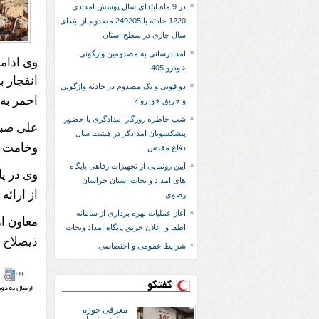
در 9 ماه ابتدای سال پوشش امدادی
1220 حادثه با 249205 مصدوم از ابتدای
سال جاری در سطح استان
امدادرسانی به مصدومین واژگونی
وی ادام
خودرو 405
انفجار ب
دو فوتی و یک مصدوم در حادثه واژگونی
احمر به 
و حریق خودرو 2
شب خاطره روزگار امدادگری با حضور
علی صبو
پیشکسوتان امدادگر در هشت سال
وخامت ح
دفاع مقدس
آیین رونمایی از تجهیزات رفاهی پایگاه
وی در پ
های امداد و نجات استان خراسان
از ارائه
رضوی
آغاز عملیات بهره برداری از سامانه
معاون ا
اطفا و اعلان حریق پایگاه امداد ونجات
ذیصلاح 
شرایط عمومی و اختصاصی
گفتگو
معرفی حوزه