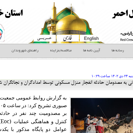
رسانه ها
آیین نامه ها
مناقصه/مزایده
راهنمای شهروندان
به ۲۴ دي
ساعت
۱۰:۲۹
انی به مصدومان حادثه انفجار منزل مسکونی توسط امدادگران و نجاتگران 
به گزارش روابط عمومی جمعیت 
صبوری تشریح کرد: در ساعت
:۰۵
بر مصدومیت چند نفر در حادث
(Eoc)
کنترل و هماهنگی عملیات
عوامل دو پایگاه مذکور با یکد