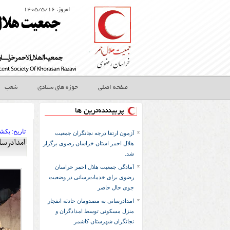
امروز: ۱۴۰۵/۵/۱۶
صفحه اصلی
حوزه های ستادی
شعب
پربیننده‌ترین ها
تاريخ:
۱۴۰۲ يکشن
آزمون ارتقا درجه نجاتگران جمعیت
امدادرس
هلال احمر استان خراسان رضوی برگزار
شد.
آمادگی جمعیت هلال احمر خراسان
رضوی برای خدمات‌رسانی در وضعیت
جوی حال حاضر
امدادرسانی به مصدومان حادثه انفجار
منزل مسکونی توسط امدادگران و
نجاتگران شهرستان کاشمر