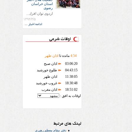
استان خراسان
رضوی
اردوی توان افزایی تیم توانا جمعیت هلال احمر استان خراسان رضوی در ارتفاعات زو از کوه های آب و برق در اردیبهشت ماه 94 برگزار شد
۱۳۹۴/۳/۵
ادامه اخبار ...
اوقات شرعی
54
:
4
مانده تا
اذان ظهر
03:06:20
اذان صبح
04:43:15
طلوع خورشید
11:38:05
اذان ظهر
18:30:48
غروب خورشید
18:51:02
اذان مغرب
اوقات به افق :
لینک های مرتبط
دفتر مقام معظم رهبري