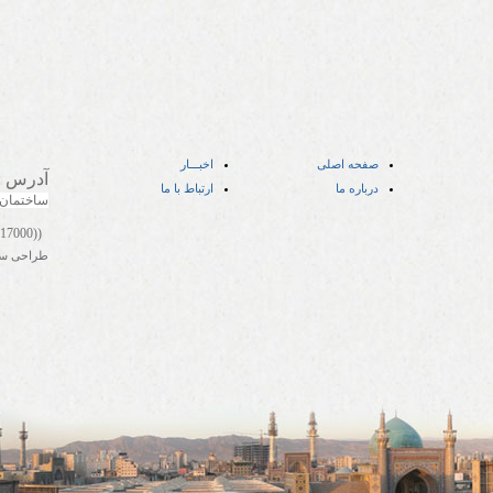
صفحه اصلی
اخبـــار
آدرس
:
درباره ما
ارتباط با ما
ساختمان
((05141417000))
طراحی س