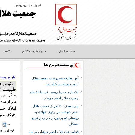
امروز: ۱۴۰۵/۵/۱۷
صفحه اصلی
حوزه های ستادی
شعب
پربیننده‌ترین ها
تاريخ:
۱۴۰۱ پنج
آیین معارفه سرپرست جمعیت هلال
رئیس هل
احمر خوشاب برگزار شد
طبیعت اط
پاکسازی محیط زیست توسط اعضای
جمعیت هلال‌ احمر خوشاب
نفر از نجا
بهره مندی۶۰۰ نفر از خدمات هلال
آمادگی جسم
احمر خوشاب در اردوی جهادی به
کارگاه آمو
روستای کم برخوردار داراب از توابع
مشکان
فعالیت‌های هلال احمر خوشاب در ماه