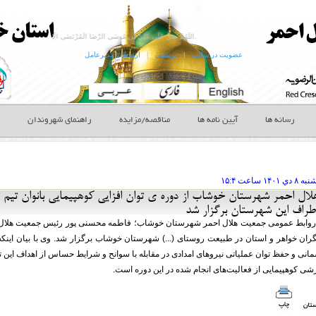
اللَّهُمَّ صَلِّ عَلَى عَلِيِّ بْنِ مُوسَى الرِّضَا الْمُرْتَضَى الْإِمَامِ التَّقِيِّ النَّقِيِ‏ بارالها درود و رحمت فرست بر على بن موسى الرضا پسنديده پيشواى پارسا و منزه وَ حُجَّتِكَ عَلَى مَنْ فَوْقَ الْأَرْضِ وَ مَنْ تَحْتَ الثَّرَى الصِّدِّيقِ الشَّهِيدِ و حجت تو بر هر كه روى زمين است و هر كه زير خاك بسيار راستگو و شهيد صَلاَةً كَثِيرَةً تَامَّةً زَاكِيَةً مُتَوَاصِلَةً مُتَوَاتِرَةً مُتَرَادِفَةً كَأَفْضَلِ مَا صَلَّيْتَ عَلَى أَحَدٍ مِنْ أَوْلِيَائِكَ‏ درود و رحمتى فراوان و كامل و با بركت و متصل و پيوست و پياپى و دنبال هم همچون بهترين رحمتى كه بر يكى از اوليائت فرستادى.
عضویت در سایت
|
پرسنلی
|
ارتباط با مدیرعامل
رسانه ها
آیین نامه ها
مناقصه/مزایده
راهنمای شهروندان
 شنبه ۸ دي
ساعت
۱۵:۴
ال احمر شهرستان خوشاب از دوره ی توان افزایی کوهپیمایی بانوان تیم 
راف این شهرستان برگزار شد
تگران خواهر و استان در طبیعت روستای (...) شهرستان خوشاب برگزار شد. وی با بیان اینک
انی و حفظ توان عملیاتی نیروهای امدادی در مقابله با سوانح و شرایط حساس از اهداف این 
زشی کوهپیمایی از فعالیت‌های انجام شده در این دوره است.