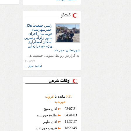
گفتگو
رئیس جمعیت هلال
احمرشهرستان
خوشاب از اجرای
مانور زلزله و تمرین
اسکان اضطراری
ویژه خواهران این
شهرستان خبر داد.
به گزارش روابط عمومی جمعیت هلال احمر شهرستان خوشاب؛رئیس هلال احمر شهرستان خوشاب فاطمه محسنی پور اظهار داشت : این مانور به مناسبت ۸اذر بیاد شهید علی لندی و ایجاد آمادگی های لازم پس از وقوع بحران و یا در زمان های احتمال وقوع بحران با هدف افزایش تاب‌آوری و ارتقای دانش و مهارت اعضا برای پیشگیری و کاهش خسارات ناشی از زلزله توسط ۳۰ نفر از اعضای جوانان با همکاری دستگاه‌های مسئول همچون اورژانس ، آتش نشانی و پلیس 110 فرماندار .امام جمعه شهر در مدرسه دخترانه خادم شیخ بهایی این شهرستان به مدت
۱۴۰۱/۹/۸
ادامه اخبار ...
اوقات شرعی
21
:
5
مانده تا
غروب
خورشید
03:07:31
اذان صبح
04:44:03
طلوع خورشید
11:37:57
اذان ظهر
18:29:45
غروب خورشید