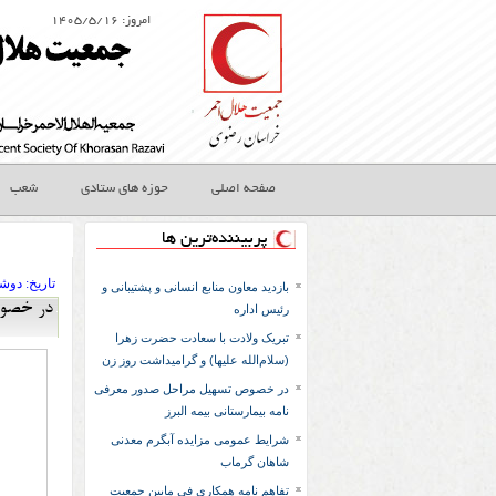
امروز: ۱۴۰۵/۵/۱۶
صفحه اصلی
حوزه های ستادی
شعب
پربیننده‌ترین ها
تاريخ:
۱۳۹۶ دوشنب
بازدید معاون منابع انسانی و پشتیبانی و
در خصوص
رئیس اداره
تبریک ولادت با سعادت حضرت زهرا
(سلام‌الله علیها) و گرامیداشت روز زن
در خصوص تسهیل مراحل صدور معرفی
نامه بیمارستانی بیمه البرز
شرایط عمومی مزایده آبگرم معدنی
شاهان گرماب
تفاهم نامه همكاري في مابين جمعيت