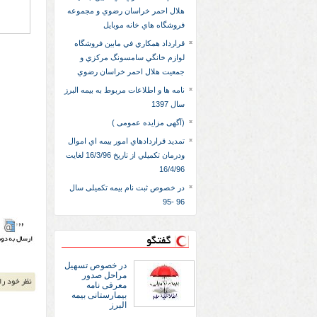
هلال احمر خراسان رضوي و مجموعه
فروشگاه هاي خانه موبايل
قرارداد همكاري في مابين فروشگاه
لوازم خانگي سامسونگ مركزي و
جمعيت هلال احمر خراسان رضوي
نامه ها و اطلاعات مربوط به بیمه البرز
سال 1397
(آگهی مزایده عمومی )
تمديد قراردادهاي امور بيمه اي اموال
ودرمان تکميلي از تاريخ 16/3/96 لغايت
16/4/96
در خصوص ثبت نام بیمه تکمیلی سال
96 -95
گفتگو
در خصوص تسهیل
مراحل صدور
معرفی نامه
بیمارستانی بیمه
البرز