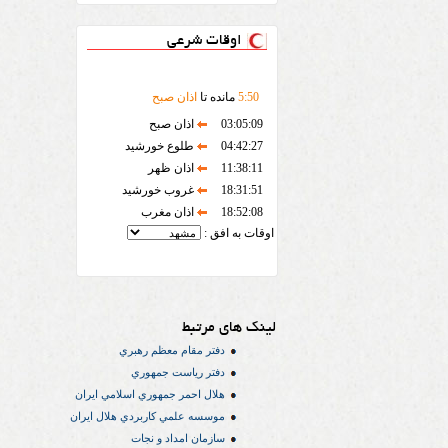
اوقات شرعی
50
:
5
مانده تا
اذان صبح
03:05:09
اذان صبح
04:42:27
طلوع خورشید
11:38:11
اذان ظهر
18:31:51
غروب خورشید
18:52:08
اذان مغرب
اوقات به افق :
لینک های مرتبط
دفتر مقام معظم رهبري
دفتر رياست جمهوري
هلال احمر جمهوري اسلامي ايران
موسسه علمي كاربردي هلال ایران
سازمان امداد و نجات