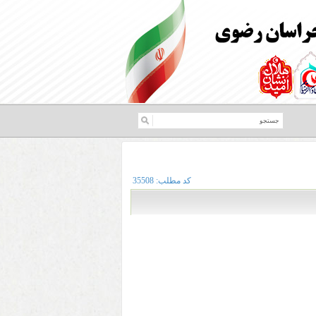
کد مطلب:
35508