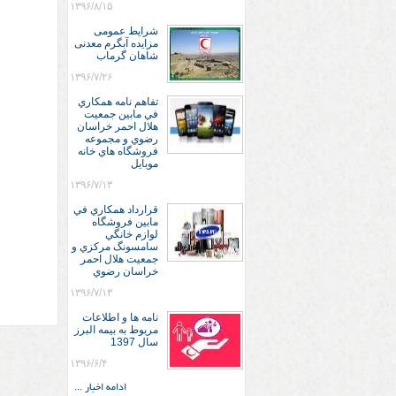
۱۳۹۶/۸/۱۵
شرایط عمومی
مزایده آبگرم معدنی
شاهان گرماب
۱۳۹۶/۷/۲۶
تفاهم نامه همكاري
في مابين جمعيت
هلال احمر خراسان
رضوي و مجموعه
فروشگاه هاي خانه
موبايل
۱۳۹۶/۷/۱۳
قرارداد همكاري في
مابين فروشگاه
لوازم خانگي
سامسونگ مركزي و
جمعيت هلال احمر
خراسان رضوي
۱۳۹۶/۷/۱۳
نامه ها و اطلاعات
مربوط به بیمه البرز
سال 1397
۱۳۹۶/۶/۴
ادامه اخبار ...