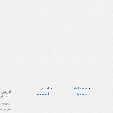
صفحه اصلی
اخبـــار
آدرس
:
درباره ما
ارتباط با ما
ساختمان
((05141417000))
طراحی س