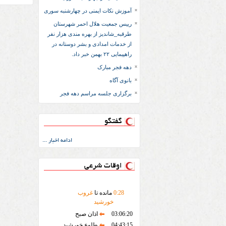
آموزش نکات ایمنی در چهارشنبه سوری
رییس جمعیت هلال احمر شهرستان
طرقبه_شاندیز از بهره مندی هزار نفر
از خدمات امدادی و بشر دوستانه در
راهپیمایی ۲۲ بهمن خبر داد.
دهه فجر مبارک
بانوی آگاه
برگزاری جلسه مراسم دهه فجر
گفتگو
ادامه اخبار ...
اوقات شرعی
28
:
0
مانده تا
غروب
خورشید
03:06:20
اذان صبح
04:43:15
طلوع خورشید