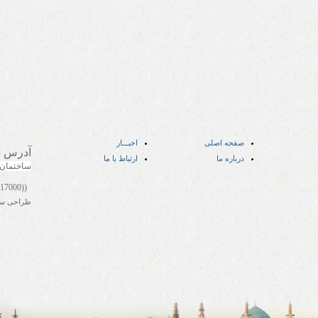
صفحه اصلی
اخبـــار
آدرس
:
درباره ما
ارتباط با ما
ساختمان
((05141417000))
طراحی س