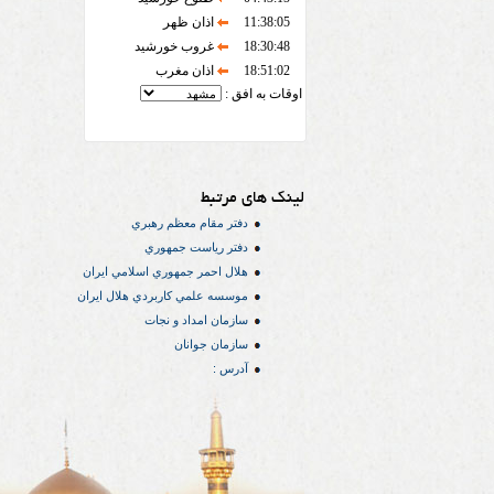
11:38:05
اذان ظهر
18:30:48
غروب خورشید
18:51:02
اذان مغرب
اوقات به افق :
لینک های مرتبط
دفتر مقام معظم رهبري
دفتر رياست جمهوري
هلال احمر جمهوري اسلامي ايران
موسسه علمي كاربردي هلال ایران
سازمان امداد و نجات
سازمان جوانان
آدرس :