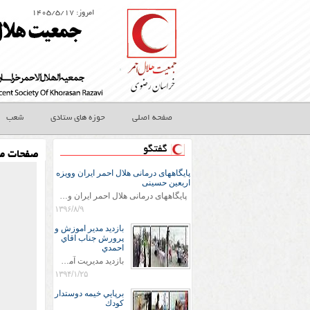
امروز: ۱۴۰۵/۵/۱۷
صفحه اصلی
حوزه های ستادی
شعب
گفتگو
صفحات مج
پایگاههای درمانی هلال احمر ایران وویزه
اربعین حسینی
پایگاههای درمانی هلال احمر ایران وویزه اربعین حسینی
۱۳۹۶/۸/۹
بازديد مدير اموزش و
پرورش جناب اقاي
احمدي
بازديد مديريت آموزش و پروش جناب اقاي احمدي به همراه اعضاي ستاد اسكان آموزش و پروش شهرستان سرخس در ساعت 11:30 در مورخه 11/1/1394 صورت گرفت و مسئولین با حضور در پست مسافرين نوروزی كه جمعیت هلال احمر شهرستان از نزدیک در جریان روند اجرای طرح های قرار گرفتند .
۱۳۹۴/۱/۲۵
برپايي خيمه دوستدار
كودك