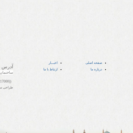
صفحه اصلی
اخبـــار
آدرس
:
درباره ما
ارتباط با ما
ساختمان
((05141417000))
طراحی س