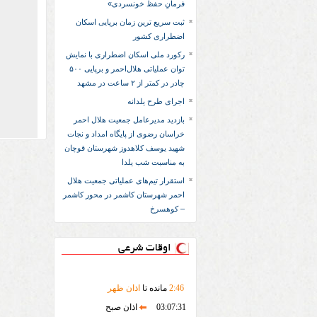
فرمانِ حفظ خونسردی»
ثبت سریع‌ ترین زمان برپایی اسکان
اضطراری کشور
رکورد ملی اسکان اضطراری با نمایش
توان عملیاتی هلال‌احمر و برپایی ۵۰۰
چادر در کمتر از ۲ ساعت در مشهد
اجرای طرح یلدانه
بازدید مدیرعامل جمعیت هلال احمر
خراسان رضوی از پایگاه امداد و نجات
شهید یوسف کلاهدوز شهرستان قوچان
به مناسبت شب یلدا
استقرار تیم‌های عملیاتی جمعیت هلال
احمر شهرستان کاشمر در محور کاشمر
– کوهسرخ
اوقات شرعی
46
:
2
مانده تا
اذان ظهر
03:07:31
اذان صبح