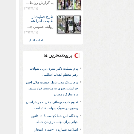
به گزارش روابط عمومي جمعيت هلال احمر شهرستان سرخس علاوه بر اجرای خدمات امدادی، راهنمایی های گردشگری و موقعیت های جغرافیایی و برپایی چادرهای سلامت به منظور سنجش رایگان فشار و قندخون مسافران، ، خيمه هايي.با عنوان دوستدار کودک تجهیزشده که دراین فضا کودکان مراجعه کننده از طریق نقاشی و سایر هنرهای تجسمی با مفاهیم جمعیت هلال احمر و اصول هفتگانه آن آشنا می شوند. به دليل حضور چشم گير كودكان و خانواده ها سعی شده در قالب های متناسب با سنین کودکان مراجعه کنند
۱۳۹۴/۱/۲۵
طرح حمايت از
طبيعت اجرا شد
روابط عمومي جمعيت هلال احمر سرخس جمعيت هلال احمر سرخس در روز طبيعت جوانان جمعيت هلال احمر سرخس در راستاي حفاظت و حمايت از محيط زيست با انگيزه داشتن طبيعت زيبا و بدون زباله و جهت فرهنگ سازي طرح حمايت از طبيعت را اجرا نمودند. اين طرح با رويكرد حمايتي و اموزشي در خصوص اشتي باطبيعت اجرا شد و در اين طرح 700 عدد كيسه زباله وبروشور در خروجي هاي شهر بين همشهريان و مسافرين نوروزي توزيع گرديد و در راه بازگشت كيسه هاي زباله توسط همشهريان به مامورين محترم شهرداري مستقر در ورودي شهر
۱۳۹۴/۱/۲۵
ادامه اخبار ...
پربیننده‌ترین ها
پیام تسلیت دکتر منیری درپی شهادت
رهبر معظم انقلاب اسلامی
پیام تبریک مدیرعامل جمعیت هلال احمر
خراسان رضوی به مناسبت فرارسیدن
ماه مبارک رمضان
تداوم خدمت‌رسانی هلال احمر خراسان
رضوی در سوگ شهادت قائد امت
پناهگاه امن شما کجاست؟ ۱۱ قانون
حیاتی برای نجات در زمان حمله
اطلاعیه شماره ۱: «صدای انفجار؛