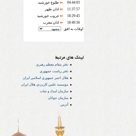
04:44:03
طلوع خورشید
11:37:57
اذان ظهر
18:29:45
غروب خورشید
18:49:56
اذان مغرب
اوقات به افق :
لینک های مرتبط
دفتر مقام معظم رهبري
دفتر رياست جمهوري
هلال احمر جمهوري اسلامي ايران
موسسه علمي كاربردي هلال ایران
سازمان امداد و نجات
سازمان جوانان
آدرس :