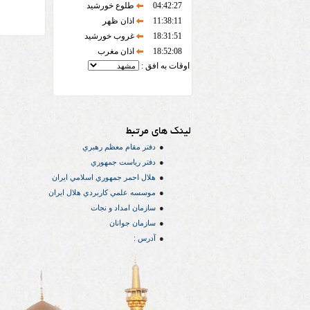
04:42:27
طلوع خورشید
11:38:11
اذان ظهر
18:31:51
غروب خورشید
18:52:08
اذان مغرب
اوقات به افق :
لینک های مرتبط
دفتر مقام معظم رهبري
دفتر رياست جمهوري
هلال احمر جمهوري اسلامي ايران
موسسه علمي كاربردي هلال ایران
سازمان امداد و نجات
سازمان جوانان
آدرس :