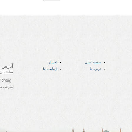
صفحه اصلی
اخبـــار
آدرس
:
درباره ما
ارتباط با ما
ساختمان
((05141417000))
طراحی س