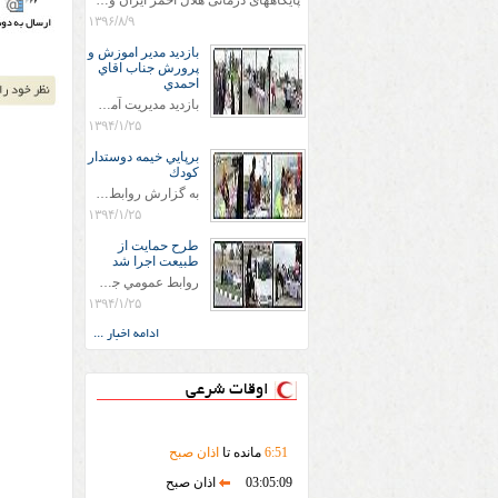
پایگاههای درمانی هلال احمر ایران وویزه اربعین حسینی
۱۳۹۶/۸/۹
بازديد مدير اموزش و
پرورش جناب اقاي
احمدي
بازديد مديريت آموزش و پروش جناب اقاي احمدي به همراه اعضاي ستاد اسكان آموزش و پروش شهرستان سرخس در ساعت 11:30 در مورخه 11/1/1394 صورت گرفت و مسئولین با حضور در پست مسافرين نوروزی كه جمعیت هلال احمر شهرستان از نزدیک در جریان روند اجرای طرح های قرار گرفتند .
۱۳۹۴/۱/۲۵
برپايي خيمه دوستدار
كودك
به گزارش روابط عمومي جمعيت هلال احمر شهرستان سرخس علاوه بر اجرای خدمات امدادی، راهنمایی های گردشگری و موقعیت های جغرافیایی و برپایی چادرهای سلامت به منظور سنجش رایگان فشار و قندخون مسافران، ، خيمه هايي.با عنوان دوستدار کودک تجهیزشده که دراین فضا کودکان مراجعه کننده از طریق نقاشی و سایر هنرهای تجسمی با مفاهیم جمعیت هلال احمر و اصول هفتگانه آن آشنا می شوند. به دليل حضور چشم گير كودكان و خانواده ها سعی شده در قالب های متناسب با سنین کودکان مراجعه کنند
۱۳۹۴/۱/۲۵
طرح حمايت از
طبيعت اجرا شد
روابط عمومي جمعيت هلال احمر سرخس جمعيت هلال احمر سرخس در روز طبيعت جوانان جمعيت هلال احمر سرخس در راستاي حفاظت و حمايت از محيط زيست با انگيزه داشتن طبيعت زيبا و بدون زباله و جهت فرهنگ سازي طرح حمايت از طبيعت را اجرا نمودند. اين طرح با رويكرد حمايتي و اموزشي در خصوص اشتي باطبيعت اجرا شد و در اين طرح 700 عدد كيسه زباله وبروشور در خروجي هاي شهر بين همشهريان و مسافرين نوروزي توزيع گرديد و در راه بازگشت كيسه هاي زباله توسط همشهريان به مامورين محترم شهرداري مستقر در ورودي شهر
۱۳۹۴/۱/۲۵
ادامه اخبار ...
اوقات شرعی
51
:
6
مانده تا
اذان صبح
03:05:09
اذان صبح