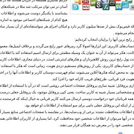
جرایم سایبری همیشه در جریان هستند اما در مو
آسان تر می توان مرتکب شد مثلا در شبکه‌های ا
بشناسند با یکدیگر دوست می‌شوند و اطلاعات خود
هیچ کدام از شبکه‌های اجتماعی موجود به اندازه 
 فیس‌بوک بیش از صدها میلیون کاربر دارد و امکان اجرای هر سواستفاده‌ای از آن بسیار ساد
جام می‌شوند .
 رایج ترین آنها را برایتان انتخاب کرده‌ایم:
ب‌های کاربری: این ابزارها اصولا گرد رمزهای عبور رایج می‌گردند و برخلاف ایمیل‌ها، معمولا 
انت، هکر می‌تواند از آن به عنوان یک وسیله مطمئن برای ارسال اسپم استفاده کند یا اطلاع
فت پول رایج ترین روش کلاهبرداران و هکرهای اینترنتی است. در دنیای مجازی، اطلاعات کاربر
ه از حساب‌های کاربری: یکی از روش‌های مستقیم دزدی هویت، زمانی است که هکر با استفاده ا
د. به محض اینکه هکرها آنلاین می‌شوند، تمام فهرست دوستان کاربر و اطلاعات آنها را در اختیار د
هویت فرد قربانی، طرح‌های فریب کارانه خود را اجرا کند.
ازی پروفایل: شبیه سازی پروفایل صفحات اجتماعی روشی است که در آن با استفاده از اطلا
 و مشخصاتی بسیار شبیه به کاربر ساخت. یعنی کپی پروفایل موجود، یک پروفایل جعلی درست کرد
همه قربانیان خود درخواست دوستی ارسال می‌کنند کاربر قربانی به خیال اینکه که فرستنده
 از اینکه این پروفایل جعلی دامی برای سو استفاده از اطلاعات او خواهد بود.
ج اطلاعات محافظت نشده: برخی از وب‌سایت‌ها، در مقایسه با صفحات اجتماعی منابع بسیار 
ینکه در آنها می‌توان از اطلاعات شخصی خود محافظت کرد، اما بسیاری از کاربران اطلاعاتی هم
 شخصی خود را در معرض دید همگان قرار می دهند.