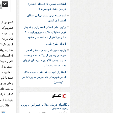
اطلاعیه شماره ۱: «صدای انفجار؛
فرمانِ حفظ خونسردی»
ثبت سریع‌ ترین زمان برپایی اسکان
اضطراری کشور
خصوص اینکه
رکورد ملی اسکان اضطراری با نمایش
فیس‌بوک ان
توان عملیاتی هلال‌احمر و برپایی ۵۰۰
چند نمونه از
چادر در کمتر از ۲ ساعت در مشهد
هک کردن حسا
اجرای طرح یلدانه
کردن یک اک
مقابل دریا
بازدید مدیرعامل جمعیت هلال احمر
خراسان رضوی از پایگاه امداد و نجات
2- استفاد
شهید یوسف کلاهدوز شهرستان قوچان
کاربر می‌شو
به مناسبت شب یلدا
استفاده از 
استقرار تیم‌های عملیاتی جمعیت هلال
3- شبیه س
احمر شهرستان کاشمر در محور کاشمر
جدید با نام
– کوهسرخ
جعلی برای 
می‌کند غافل
4- استخرا
گفتگو
اینها، با ا
پایگاههای درمانی هلال احمر ایران وویزه
از اطلاعات
اربعین حسینی