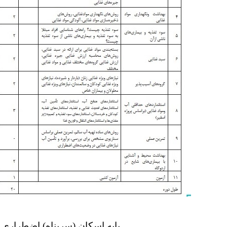
پایه اسکان (سرپناه) اضطراري