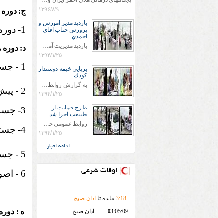
پایگاههای درمانی هلال احمر ایران وویزه اربعین حسینی
۱۳۹۶/۸/۹
ج:
بازديد مدير اموزش و
1- دوره مقدماتی نجات
پرورش جناب اقاي
احمدي
بازديد مديريت آموزش و پروش جناب اقاي احمدي به همراه اعضاي ستاد اسكان آموزش و پروش شهرستان سرخس در ساعت 11:30 در مورخه 11/1/1394 صورت گرفت و مسئولین با حضور در پست مسافرين نوروزی كه جمعیت هلال احمر شهرستان از نزدیک در جریان روند اجرای طرح های قرار گرفتند .
د: دوره 
۱۳۹۴/۱/۲۵
1 - جستجو و نجات در محیطهای آبی 52 ساعت
برپايي خيمه دوستدار
كودك
به گزارش روابط عمومي جمعيت هلال احمر شهرستان سرخس علاوه بر اجرای خدمات امدادی، راهنمایی های گردشگری و موقعیت های جغرافیایی و برپایی چادرهای سلامت به منظور سنجش رایگان فشار و قندخون مسافران، ، خيمه هايي.با عنوان دوستدار کودک تجهیزشده که دراین فضا کودکان مراجعه کننده از طریق نقاشی و سایر هنرهای تجسمی با مفاهیم جمعیت هلال احمر و اصول هفتگانه آن آشنا می شوند. به دليل حضور چشم گير كودكان و خانواده ها سعی شده در قالب های متناسب با سنین کودکان مراجعه کنند
2 - پیش بیمارستانی 45 ساعت
۱۳۹۴/۱/۲۵
طرح حمايت از
3-
جس
طبيعت اجرا شد
روابط عمومي جمعيت هلال احمر سرخس جمعيت هلال احمر سرخس در روز طبيعت جوانان جمعيت هلال احمر سرخس در راستاي حفاظت و حمايت از محيط زيست با انگيزه داشتن طبيعت زيبا و بدون زباله و جهت فرهنگ سازي طرح حمايت از طبيعت را اجرا نمودند. اين طرح با رويكرد حمايتي و اموزشي در خصوص اشتي باطبيعت اجرا شد و در اين طرح 700 عدد كيسه زباله وبروشور در خروجي هاي شهر بين همشهريان و مسافرين نوروزي توزيع گرديد و در راه بازگشت كيسه هاي زباله توسط همشهريان به مامورين محترم شهرداري مستقر در ورودي شهر
4- جستجو و نجات نجات در بهمن ، برف سنگین و کولاک 34ساعت
۱۳۹۴/۱/۲۵
ادامه اخبار ...
5 - جستجو و نجات در حوادث حمل و نقل 54 ساعت
اوقات شرعی
6 - اصول پیمایش و راهبری در عملیات جستجو و نجات 36 ساعت
18
:
3
مانده تا
اذان صبح
ه : دور
03:05:09
اذان صبح