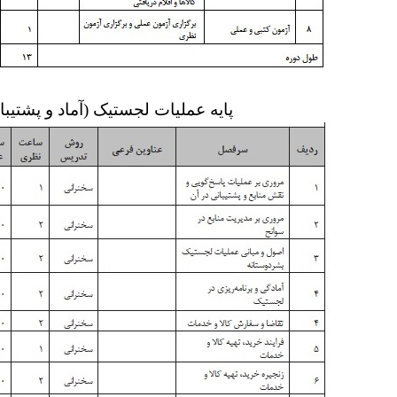
پایه عملیات لجستیک (آماد و پشتيبا