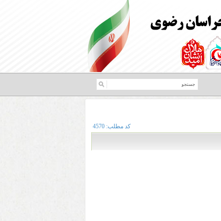
کد مطلب:
4570