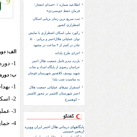
اطلاعیه شماره ۱: «صدای انفجار؛
فرمانِ حفظ خونسردی»
ثبت سریع‌ ترین زمان برپایی اسکان
اضطراری کشور
رکورد ملی اسکان اضطراری با نمایش
توان عملیاتی هلال‌احمر و برپایی ۵۰۰
چادر در کمتر از ۲ ساعت در مشهد
الف: دور
اجرای طرح یلدانه
بازدید مدیرعامل جمعیت هلال احمر
1- دوره مقدماتی امداد 24 ساعت
خراسان رضوی از پایگاه امداد و نجات
شهید یوسف کلاهدوز شهرستان قوچان
ب: دوره 
به مناسبت شب یلدا
1- بهداشت ، آب و غذا در شرایط اضطراری 28ساعت
استقرار تیم‌های عملیاتی جمعیت هلال
احمر شهرستان کاشمر در محور کاشمر
2- اسکان (سرپناه) اضطراري 24ساعت
– کوهسرخ
3- عملیات لجستیک (آماد و پشتيباني) 26ساعت
گفتگو
4- حمايت هاي رواني و اجتماعی 24ساعت
پایگاههای درمانی هلال احمر ایران وویزه
اربعین حسینی