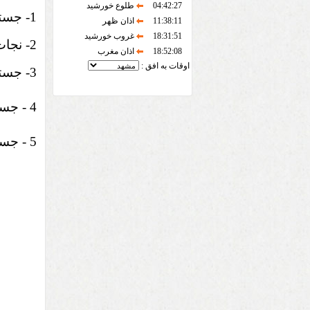
04:42:27
طلوع خورشید
1-
جس
11:38:11
اذان ظهر
18:31:51
غروب خورشید
2-
نج
18:52:08
اذان مغرب
اوقات به افق :
3- جستجو و نجات در محیطهای آبی 60 ساعت
4 - جستجو و نجات شهری (آوار) 28 ساعت
5 - جستجو و نجات در حوادث حمل و نقل 34 ساعت