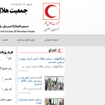
امروز: ۱۴۰۵/۵/۱۷
صفحه اصلی
حوزه های ستادی
شعب
گفتگو
فرم پزشکی
نام
*
پایگاههای درمانی هلال احمر ایران وویزه
اربعین حسینی
پایگاههای درمانی هلال احمر ایران وویزه اربعین حسینی
نام خانواد
۱۳۹۶/۸/۹
بازديد مدير اموزش و
نام پدر
*
پرورش جناب اقاي
احمدي
بازديد مديريت آموزش و پروش جناب اقاي احمدي به همراه اعضاي ستاد اسكان آموزش و پروش شهرستان سرخس در ساعت 11:30 در مورخه 11/1/1394 صورت گرفت و مسئولین با حضور در پست مسافرين نوروزی كه جمعیت هلال احمر شهرستان از نزدیک در جریان روند اجرای طرح های قرار گرفتند .
کد ملی
*
۱۳۹۴/۱/۲۵
برپايي خيمه دوستدار
شهر محل ت
كودك