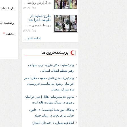
به گزارش روابط عمومي جمعيت هلال احمر شهرستان سرخس علاوه بر اجرای خدمات امدادی، راهنمایی های گردشگری و موقعیت های جغرافیایی و برپایی چادرهای سلامت به منظور سنجش رایگان فشار و قندخون مسافران، ، خيمه هايي.با عنوان دوستدار کودک تجهیزشده که دراین فضا کودکان مراجعه کننده از طریق نقاشی و سایر هنرهای تجسمی با مفاهیم جمعیت هلال احمر و اصول هفتگانه آن آشنا می شوند. به دليل حضور چشم گير كودكان و خانواده ها سعی شده در قالب های متناسب با سنین کودکان مراجعه کنند
۱۳۹۴/۱/۲۵
تاریخ تولد
*
طرح حمايت از
طبيعت اجرا شد
وضعیت تا
روابط عمومي جمعيت هلال احمر سرخس جمعيت هلال احمر سرخس در روز طبيعت جوانان جمعيت هلال احمر سرخس در راستاي حفاظت و حمايت از محيط زيست با انگيزه داشتن طبيعت زيبا و بدون زباله و جهت فرهنگ سازي طرح حمايت از طبيعت را اجرا نمودند. اين طرح با رويكرد حمايتي و اموزشي در خصوص اشتي باطبيعت اجرا شد و در اين طرح 700 عدد كيسه زباله وبروشور در خروجي هاي شهر بين همشهريان و مسافرين نوروزي توزيع گرديد و در راه بازگشت كيسه هاي زباله توسط همشهريان به مامورين محترم شهرداري مستقر در ورودي شهر
۱۳۹۴/۱/۲۵
مذهب
*
ادامه اخبار ...
پربیننده‌ترین ها
پیام تسلیت دکتر منیری درپی شهادت
رهبر معظم انقلاب اسلامی
پیام تبریک مدیرعامل جمعیت هلال احمر
خراسان رضوی به مناسبت فرارسیدن
ماه مبارک رمضان
تداوم خدمت‌رسانی هلال احمر خراسان
رضوی در سوگ شهادت قائد امت
پناهگاه امن شما کجاست؟ ۱۱ قانون
حیاتی برای نجات در زمان حمله
اطلاعیه شماره ۱: «صدای انفجار؛