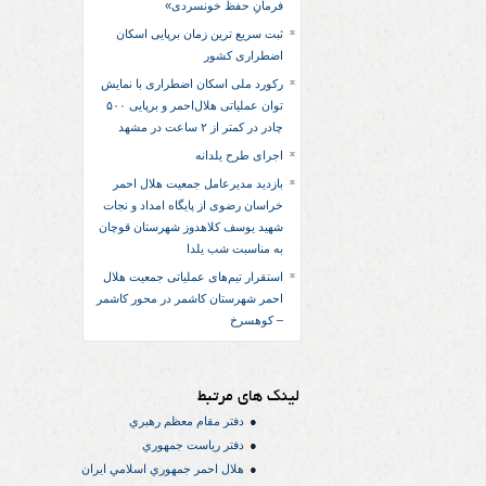
فرمانِ حفظ خونسردی»
ثبت سریع‌ ترین زمان برپایی اسکان
اضطراری کشور
رکورد ملی اسکان اضطراری با نمایش
توان عملیاتی هلال‌احمر و برپایی ۵۰۰
چادر در کمتر از ۲ ساعت در مشهد
اجرای طرح یلدانه
بازدید مدیرعامل جمعیت هلال احمر
خراسان رضوی از پایگاه امداد و نجات
شهید یوسف کلاهدوز شهرستان قوچان
به مناسبت شب یلدا
استقرار تیم‌های عملیاتی جمعیت هلال
احمر شهرستان کاشمر در محور کاشمر
– کوهسرخ
لینک های مرتبط
دفتر مقام معظم رهبري
دفتر رياست جمهوري
هلال احمر جمهوري اسلامي ايران