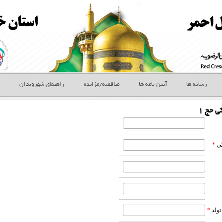
رسانه ها
آیین نامه ها
مناقصه/مزایده
راهنمای شهروندان
 حج 1
گی
*
ولد
*