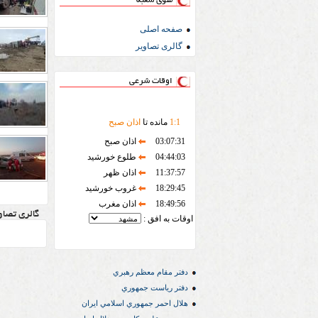
منوی شعبه
صفحه اصلی
گالری تصاویر
اوقات شرعی
1
:
1
مانده تا
اذان صبح
03:07:31
اذان صبح
04:44:03
طلوع خورشید
11:37:57
اذان ظهر
18:29:45
غروب خورشید
18:49:56
اذان مغرب
گالری تصاو
اوقات به افق :
دفتر مقام معظم رهبري
دفتر رياست جمهوري
هلال احمر جمهوري اسلامي ايران