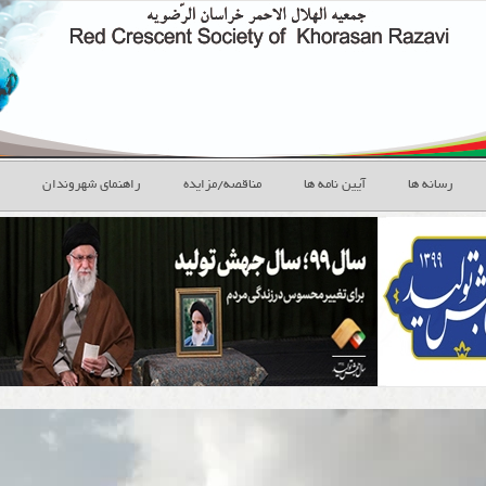
رسانه ها
آیین نامه ها
مناقصه/مزایده
راهنمای شهروندان