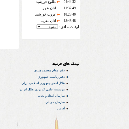
04:44:52
طلوع خورشید
11:37:49
اذان ظهر
18:28:40
غروب خورشید
18:48:48
اذان مغرب
اوقات به افق :
لینک های مرتبط
دفتر مقام معظم رهبري
دفتر رياست جمهوري
هلال احمر جمهوري اسلامي ايران
موسسه علمي كاربردي هلال ایران
سازمان امداد و نجات
سازمان جوانان
آدرس :