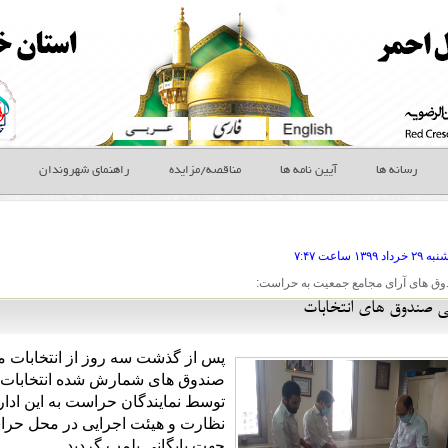
رسانه ها
آیین نامه ها
مناقصه/مزایده
راهنمای شهروندان
نبه ۲۹ خرداد
ساعت
۷:۴۷
ق های آرای مجامع جمعیت به حراست:
یی صندوق های انتخابات
پس از گذشت سه روز از انتخابات 
توسط نمایندگان حراست به این ادار
نظارت و هیئت اجرایی در محل حراس
جهت بایگانی پلمپ گردید.