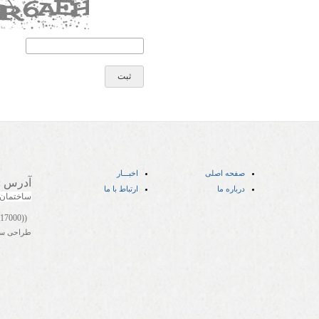
صفحه اصلی
اخبـــار
آدرس
:
درباره ما
ارتباط با ما
ساختمان
((05141417000))
طراحی س