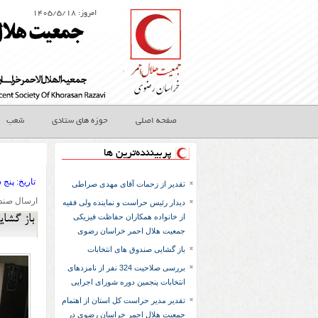
امروز: ۱۴۰۵/۵/۱۸
صفحه اصلی
حوزه های ستادی
شعب
پربیننده‌ترین ها
تاريخ:
۱۳۹۹ پنج ش
تقدیر از زحمات آقای مهدی صراطی
ارسال صندو
دیدار رئیس حراست و نماینده ولی فقیه
از خانواده همکاران حفاظت فیزیکی
باز گشا
جمعیت هلال احمر خراسان رضوی
باز گشایی صندوق های انتخابات
بررسی صلاحیت 324 نفر از نامزدهای
انتخابات پنجمین دوره شورای اجرایی
تقدیر مدیر حراست کل استان از اهتمام
جمعیت هلال احمر خراسان رضوی در