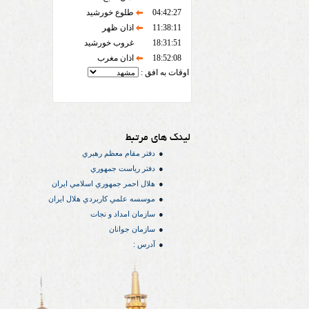
04:42:27
طلوع خورشید
11:38:11
اذان ظهر
18:31:51
غروب خورشید
18:52:08
اذان مغرب
اوقات به افق :
لینک های مرتبط
دفتر مقام معظم رهبري
دفتر رياست جمهوري
هلال احمر جمهوري اسلامي ايران
موسسه علمي كاربردي هلال ایران
سازمان امداد و نجات
سازمان جوانان
آدرس :