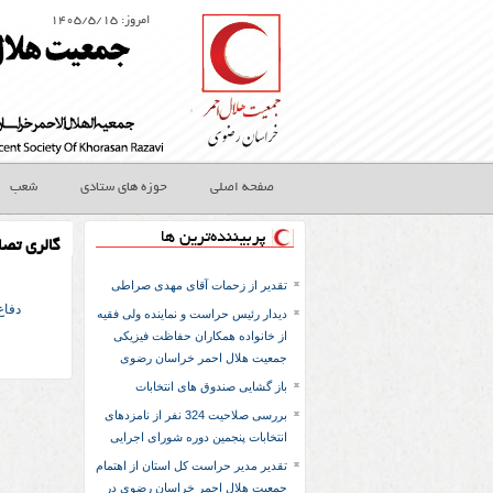
امروز: ۱۴۰۵/۵/۱۵
صفحه اصلی
حوزه های ستادی
شعب
پربیننده‌ترین ها
گالری تصا
تقدیر از زحمات آقای مهدی صراطی
دفا
دیدار رئیس حراست و نماینده ولی فقیه
از خانواده همکاران حفاظت فیزیکی
جمعیت هلال احمر خراسان رضوی
باز گشایی صندوق های انتخابات
بررسی صلاحیت 324 نفر از نامزدهای
انتخابات پنجمین دوره شورای اجرایی
تقدیر مدیر حراست کل استان از اهتمام
جمعیت هلال احمر خراسان رضوی در