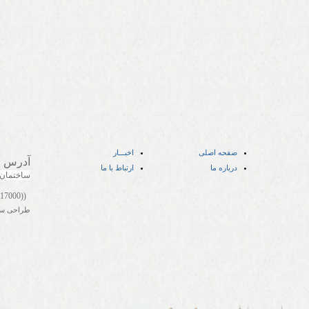
صفحه اصلی
اخبـــار
آدرس
:
درباره ما
ارتباط با ما
ساختمان
((05141417000))
طراحی س