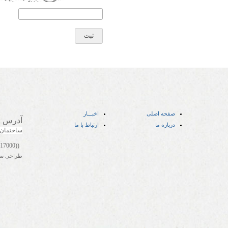
صفحه اصلی
اخبـــار
آدرس
:
درباره ما
ارتباط با ما
ساختمان
((05141417000))
طراحی س