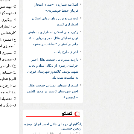
1 – حسابداری و تنظیم حسابهای اعتبارات تملک داراییهای ملی و استانی و اعتبارات بودجه اختصاصی و بودجه درآمد داخلی
اطلاعیه شماره ۱: «صدای انفجار؛
2- تهیه صورتهای مالی جاری و ارائه آن به خزانه داری کل و مجمع استان
فرمانِ حفظ خونسردی»
3- تهیه گزارشات درآمدی استان و ارسال به جمعیت مرکز
ثبت سریع‌ ترین زمان برپایی اسکان
4- پیگیری وصول به موقع درآمدها
اضطراری کشور
ب)اعتبارات
رکورد ملی اسکان اضطراری با نمایش
کارشناس اعت
توان عملیاتی هلال‌احمر و برپایی ۵۰۰
ج) ممیزی ا
چادر در کمتر از ۲ ساعت در مشهد
1-ممیزی اسناد جاری
اجرای طرح یلدانه
2- ممیزی اسناد درآمدی
3- ممیزی اسناد تملک داراییهای سرمایه ای (عمرانی و خرید تجهیزات)
بازدید مدیرعامل جمعیت هلال احمر
خراسان رضوی از پایگاه امداد و نجات
ج) اداره در
شهید یوسف کلاهدوز شهرستان قوچان
1) حسابداری دریافت و پرداخت که مراحل آن به شرح ذیل می باشد:
به مناسبت شب یلدا
الف) تنظیم
استقرار تیم‌های عملیاتی جمعیت هلال
ب) ارجاع م
احمر شهرستان کاشمر در محور کاشمر
ج) تایید مج
– کوهسرخ
2- تحصیلدار
3- بایگان اسناد مال
گفتگو
پایگاههای درمانی هلال احمر ایران وویزه
اربعین حسینی