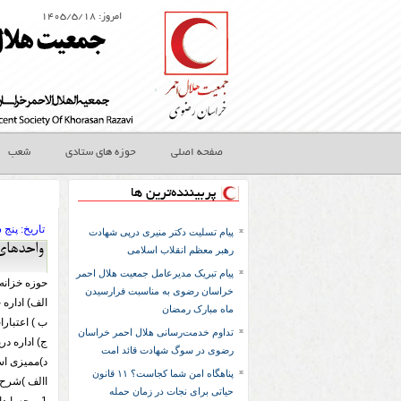
امروز: ۱۴۰۵/۵/۱۸
صفحه اصلی
حوزه های ستادی
شعب
پربیننده‌ترین ها
تاريخ:
۱۳۹۳ پنج 
پیام تسلیت دکتر منیری درپی شهادت
واحدهای 
رهبر معظم انقلاب اسلامی
پیام تبریک مدیرعامل جمعیت هلال احمر
حوزه خزانه 
خراسان رضوی به مناسبت فرارسیدن
الف) اداره 
ماه مبارک رمضان
ب ) اعتبارا
تداوم خدمت‌رسانی هلال احمر خراسان
ج) اداره در
رضوی در سوگ شهادت قائد امت
د)ممیزی اس
پناهگاه امن شما کجاست؟ ۱۱ قانون
االف )شرح 
حیاتی برای نجات در زمان حمله