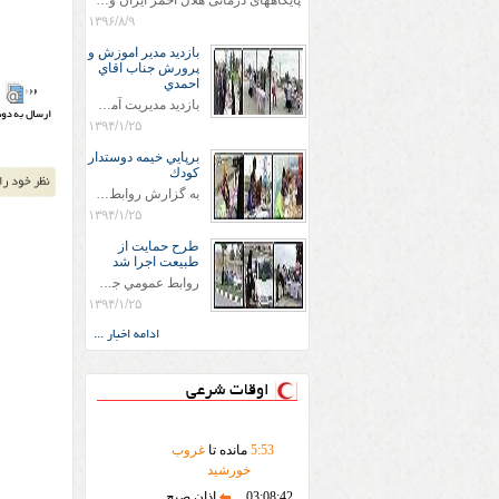
پایگاههای درمانی هلال احمر ایران وویزه اربعین حسینی
۱۳۹۶/۸/۹
بازديد مدير اموزش و
پرورش جناب اقاي
احمدي
بازديد مديريت آموزش و پروش جناب اقاي احمدي به همراه اعضاي ستاد اسكان آموزش و پروش شهرستان سرخس در ساعت 11:30 در مورخه 11/1/1394 صورت گرفت و مسئولین با حضور در پست مسافرين نوروزی كه جمعیت هلال احمر شهرستان از نزدیک در جریان روند اجرای طرح های قرار گرفتند .
۱۳۹۴/۱/۲۵
برپايي خيمه دوستدار
كودك
به گزارش روابط عمومي جمعيت هلال احمر شهرستان سرخس علاوه بر اجرای خدمات امدادی، راهنمایی های گردشگری و موقعیت های جغرافیایی و برپایی چادرهای سلامت به منظور سنجش رایگان فشار و قندخون مسافران، ، خيمه هايي.با عنوان دوستدار کودک تجهیزشده که دراین فضا کودکان مراجعه کننده از طریق نقاشی و سایر هنرهای تجسمی با مفاهیم جمعیت هلال احمر و اصول هفتگانه آن آشنا می شوند. به دليل حضور چشم گير كودكان و خانواده ها سعی شده در قالب های متناسب با سنین کودکان مراجعه کنند
۱۳۹۴/۱/۲۵
طرح حمايت از
طبيعت اجرا شد
روابط عمومي جمعيت هلال احمر سرخس جمعيت هلال احمر سرخس در روز طبيعت جوانان جمعيت هلال احمر سرخس در راستاي حفاظت و حمايت از محيط زيست با انگيزه داشتن طبيعت زيبا و بدون زباله و جهت فرهنگ سازي طرح حمايت از طبيعت را اجرا نمودند. اين طرح با رويكرد حمايتي و اموزشي در خصوص اشتي باطبيعت اجرا شد و در اين طرح 700 عدد كيسه زباله وبروشور در خروجي هاي شهر بين همشهريان و مسافرين نوروزي توزيع گرديد و در راه بازگشت كيسه هاي زباله توسط همشهريان به مامورين محترم شهرداري مستقر در ورودي شهر
۱۳۹۴/۱/۲۵
ادامه اخبار ...
اوقات شرعی
53
:
5
مانده تا
غروب
خورشید
03:08:42
اذان صبح