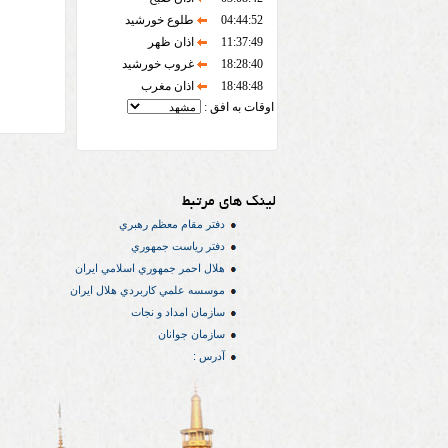
04:44:52
طلوع خورشید
11:37:49
اذان ظهر
18:28:40
غروب خورشید
18:48:48
اذان مغرب
اوقات به افق :
لینک های مرتبط
دفتر مقام معظم رهبري
دفتر رياست جمهوري
هلال احمر جمهوري اسلامي ايران
موسسه علمي كاربردي هلال ایران
سازمان امداد و نجات
سازمان جوانان
آدرس :