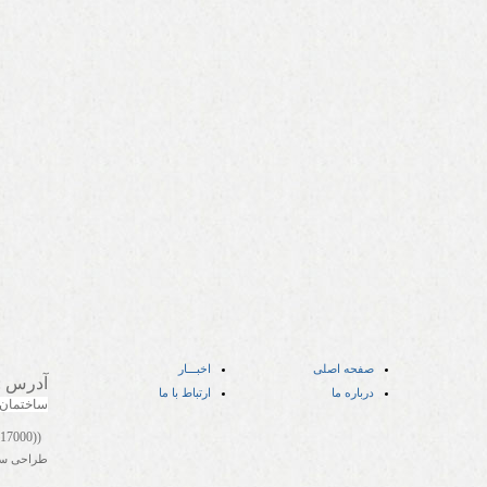
صفحه اصلی
اخبـــار
آدرس
:
درباره ما
ارتباط با ما
ساختمان
((05141417000))
طراحی س