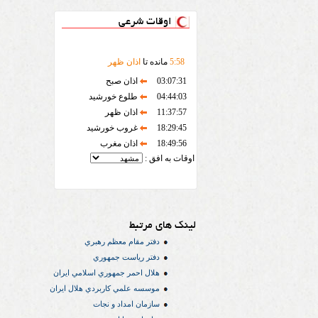
اوقات شرعی
58
:
5
مانده تا
اذان ظهر
03:07:31
اذان صبح
04:44:03
طلوع خورشید
11:37:57
اذان ظهر
18:29:45
غروب خورشید
18:49:56
اذان مغرب
اوقات به افق :
لینک های مرتبط
دفتر مقام معظم رهبري
دفتر رياست جمهوري
هلال احمر جمهوري اسلامي ايران
موسسه علمي كاربردي هلال ایران
سازمان امداد و نجات