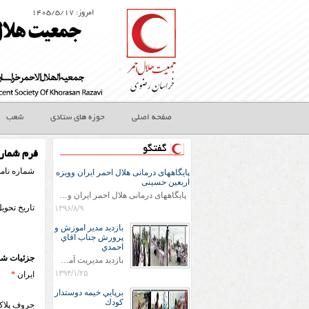
امروز: ۱۴۰۵/۵/۱۷
صفحه اصلی
حوزه های ستادی
شعب
گفتگو
فرم شماره 5(جابجایی خودر
شماره نام
پایگاههای درمانی هلال احمر ایران وویزه
اربعین حسینی
پایگاههای درمانی هلال احمر ایران وویزه اربعین حسینی
تاریخ تحوی
۱۳۹۶/۸/۹
بازديد مدير اموزش و
پرورش جناب اقاي
احمدي
جزئیات شم
بازديد مديريت آموزش و پروش جناب اقاي احمدي به همراه اعضاي ستاد اسكان آموزش و پروش شهرستان سرخس در ساعت 11:30 در مورخه 11/1/1394 صورت گرفت و مسئولین با حضور در پست مسافرين نوروزی كه جمعیت هلال احمر شهرستان از نزدیک در جریان روند اجرای طرح های قرار گرفتند .
۱۳۹۴/۱/۲۵
ایران
*
برپايي خيمه دوستدار
كودك
حروف پلا