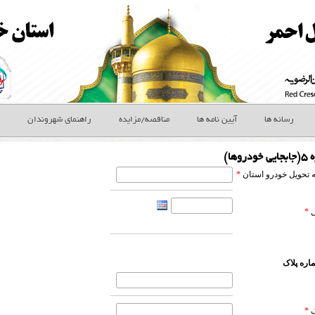
رسانه ها
آیین نامه ها
مناقصه/مزایده
راهنمای شهروندان
وها)
ه تحویل خودرو استان
*
ل
*
اره پلاک
ک
*