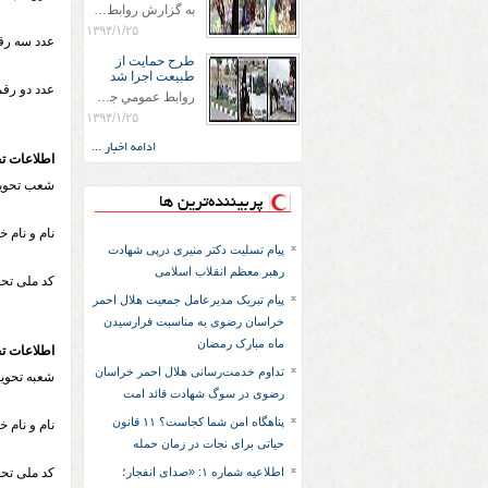
به گزارش روابط عمومي جمعيت هلال احمر شهرستان سرخس علاوه بر اجرای خدمات امدادی، راهنمایی های گردشگری و موقعیت های جغرافیایی و برپایی چادرهای سلامت به منظور سنجش رایگان فشار و قندخون مسافران، ، خيمه هايي.با عنوان دوستدار کودک تجهیزشده که دراین فضا کودکان مراجعه کننده از طریق نقاشی و سایر هنرهای تجسمی با مفاهیم جمعیت هلال احمر و اصول هفتگانه آن آشنا می شوند. به دليل حضور چشم گير كودكان و خانواده ها سعی شده در قالب های متناسب با سنین کودکان مراجعه کنند
۱۳۹۴/۱/۲۵
عدد سه ر
طرح حمايت از
طبيعت اجرا شد
عدد دو ر
روابط عمومي جمعيت هلال احمر سرخس جمعيت هلال احمر سرخس در روز طبيعت جوانان جمعيت هلال احمر سرخس در راستاي حفاظت و حمايت از محيط زيست با انگيزه داشتن طبيعت زيبا و بدون زباله و جهت فرهنگ سازي طرح حمايت از طبيعت را اجرا نمودند. اين طرح با رويكرد حمايتي و اموزشي در خصوص اشتي باطبيعت اجرا شد و در اين طرح 700 عدد كيسه زباله وبروشور در خروجي هاي شهر بين همشهريان و مسافرين نوروزي توزيع گرديد و در راه بازگشت كيسه هاي زباله توسط همشهريان به مامورين محترم شهرداري مستقر در ورودي شهر
۱۳۹۴/۱/۲۵
ادامه اخبار ...
اطلاعات تح
شعب تحویل
پربیننده‌ترین ها
نام و نام 
پیام تسلیت دکتر منیری درپی شهادت
رهبر معظم انقلاب اسلامی
کد ملی تح
پیام تبریک مدیرعامل جمعیت هلال احمر
خراسان رضوی به مناسبت فرارسیدن
ماه مبارک رمضان
اطلاعات تح
تداوم خدمت‌رسانی هلال احمر خراسان
شعبه تحوی
رضوی در سوگ شهادت قائد امت
پناهگاه امن شما کجاست؟ ۱۱ قانون
نام و نام 
حیاتی برای نجات در زمان حمله
اطلاعیه شماره ۱: «صدای انفجار؛
کد ملی تحو