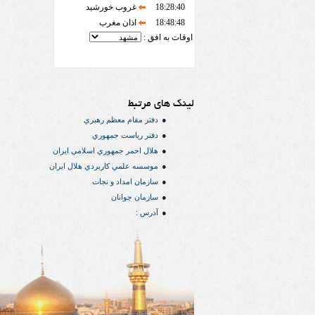
18:28:40
غروب خورشید
18:48:48
اذان مغرب
اوقات به افق :
لینک های مرتبط
دفتر مقام معظم رهبري
دفتر رياست جمهوري
هلال احمر جمهوري اسلامي ايران
موسسه علمي كاربردي هلال ایران
سازمان امداد و نجات
سازمان جوانان
آدرس :