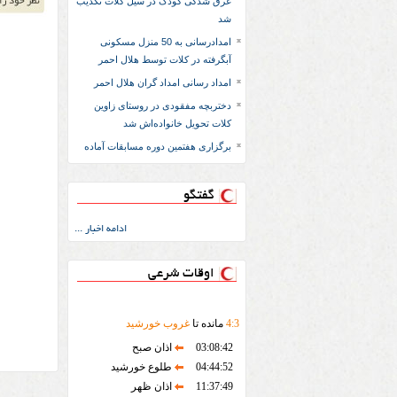
غرق شدگی کودک در سیل کلات تکذیب
شد
امدادرسانی به 50 منزل مسکونی
آبگرفته در کلات توسط هلال احمر
امداد رسانی امداد گران هلال احمر
دختربچه مفقودی در روستای زاوین
کلات تحویل خانواده‌اش شد
برگزاری هفتمین دوره مسابقات آماده
گفتگو
ادامه اخبار ...
اوقات شرعی
3
:
4
مانده تا
غروب خورشید
03:08:42
اذان صبح
04:44:52
طلوع خورشید
11:37:49
اذان ظهر