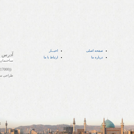
صفحه اصلی
اخبـــار
آدرس
:
درباره ما
ارتباط با ما
ساختمان
((05141417000))
طراحی س