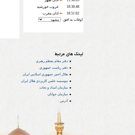
11:38:05
اذان ظهر
18:30:48
غروب خورشید
18:51:02
اذان مغرب
اوقات به افق :
لینک های مرتبط
دفتر مقام معظم رهبري
دفتر رياست جمهوري
هلال احمر جمهوري اسلامي ايران
موسسه علمي كاربردي هلال ایران
سازمان امداد و نجات
سازمان جوانان
آدرس :