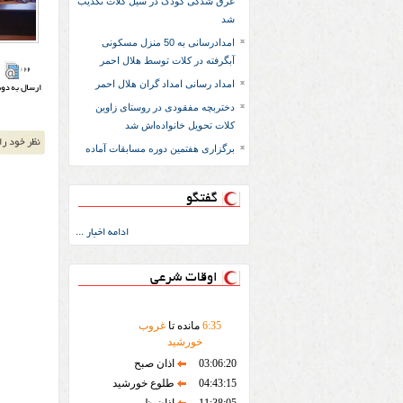
غرق شدگی کودک در سیل کلات تکذیب
شد
امدادرسانی به 50 منزل مسکونی
آبگرفته در کلات توسط هلال احمر
امداد رسانی امداد گران هلال احمر
دختربچه مفقودی در روستای زاوین
کلات تحویل خانواده‌اش شد
برگزاری هفتمین دوره مسابقات آماده
گفتگو
ادامه اخبار ...
اوقات شرعی
35
:
6
مانده تا
غروب
خورشید
03:06:20
اذان صبح
04:43:15
طلوع خورشید