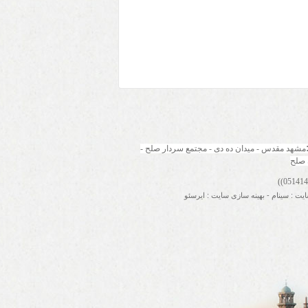
مشهد مقدس - میدان ده دی - مجتمع سردار صلح - 
 صلح
ایت
:
سینام
-
بهینه سازی سایت
:
ایرسئو