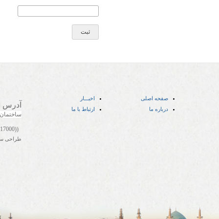
صفحه اصلی
اخبـــار
آدرس
:
درباره ما
ارتباط با ما
ساختمان
((05141417000))
طراحی س