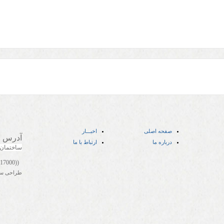
صفحه اصلی
اخبـــار
آدرس
:
درباره ما
ارتباط با ما
ساختمان
((05141417000))
طراحی س